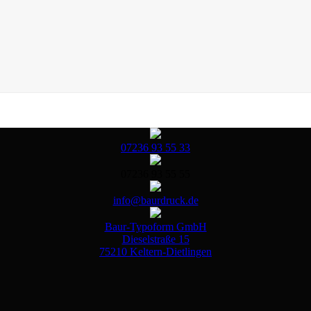
07236 93 55 33
07236 93 55 55
info@baurdruck.de
Baur-Typoform GmbH
Dieselstraße 15
75210 Keltern-Dietlingen