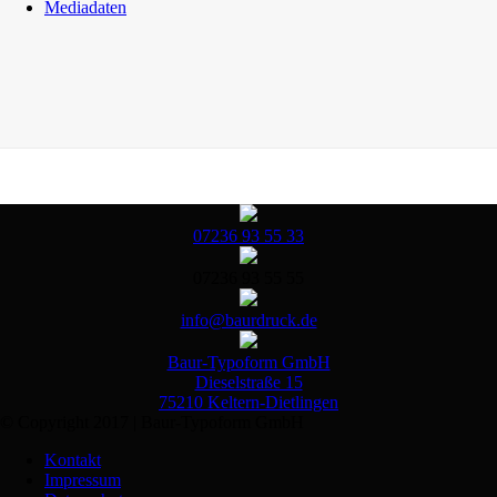
Mediadaten
07236 93 55 33
07236 93 55 55
info@baurdruck.de
Baur-Typoform GmbH
Dieselstraße 15
75210 Keltern-Dietlingen
© Copyright 2017 | Baur-Typoform GmbH
Kontakt
Impressum