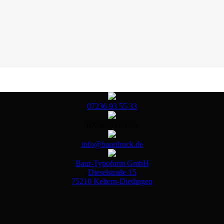
07236 93 55 33
07236 93 55 55
info@baurdruck.de
Baur-Typoform GmbH
Dieselstraße 15
75210 Keltern-Dietlingen