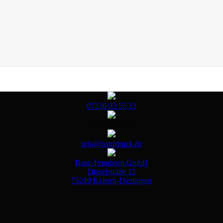
07236 93 55 33
07236 93 55 55
info@baurdruck.de
Baur-Typoform GmbH
Dieselstraße 15
75210 Keltern-Dietlingen