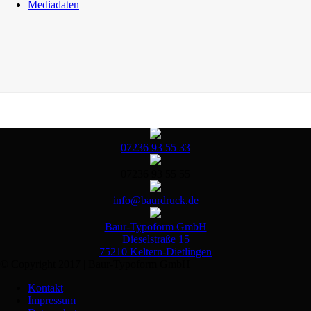
Mediadaten
07236 93 55 33
07236 93 55 55
info@baurdruck.de
Baur-Typoform GmbH
Dieselstraße 15
75210 Keltern-Dietlingen
© Copyright 2017 | Baur-Typoform GmbH
Kontakt
Impressum