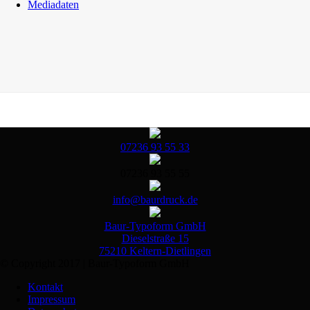
Mediadaten
07236 93 55 33
07236 93 55 55
info@baurdruck.de
Baur-Typoform GmbH
Dieselstraße 15
75210 Keltern-Dietlingen
© Copyright 2017 | Baur-Typoform GmbH
Kontakt
Impressum