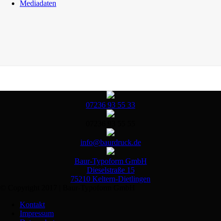
Mediadaten
07236 93 55 33
07236 93 55 55
info@baurdruck.de
Baur-Typoform GmbH
Dieselstraße 15
75210 Keltern-Dietlingen
© Copyright 2017 | Baur-Typoform GmbH
Kontakt
Impressum