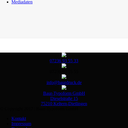
Mediadaten
07236 93 55 33
07236 93 55 55
info@baurdruck.de
Baur-Typoform GmbH
Dieselstraße 15
75210 Keltern-Dietlingen
© Copyright 2017 | Baur-Typoform GmbH
Kontakt
Impressum