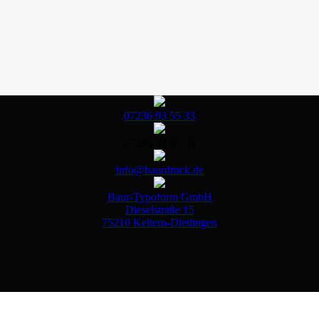
07236 93 55 33
07236 93 55 55
info@baurdruck.de
Baur-Typoform GmbH
Dieselstraße 15
75210 Keltern-Dietlingen