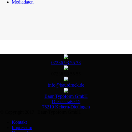
Mediadaten
07236 93 55 33
07236 93 55 55
info@baurdruck.de
Baur-Typoform GmbH
Dieselstraße 15
75210 Keltern-Dietlingen
© Copyright 2017 | Baur-Typoform GmbH
Kontakt
Impressum