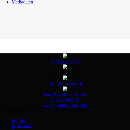
Mediadaten
07236 93 55 33
07236 93 55 55
info@baurdruck.de
Baur-Typoform GmbH
Dieselstraße 15
75210 Keltern-Dietlingen
© Copyright 2017 | Baur-Typoform GmbH
Kontakt
Impressum