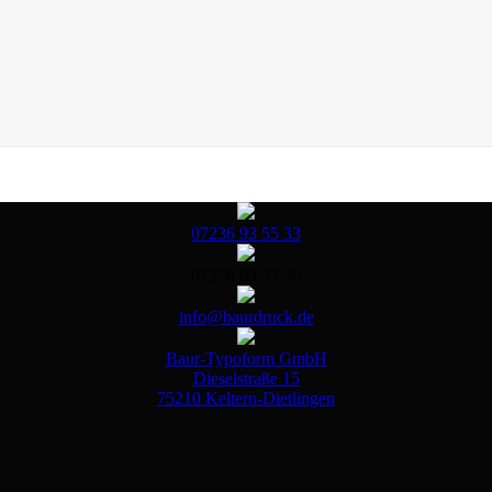
07236 93 55 33
07236 93 55 55
info@baurdruck.de
Baur-Typoform GmbH
Dieselstraße 15
75210 Keltern-Dietlingen