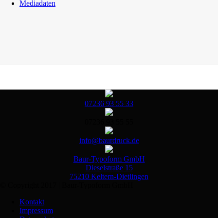
Mediadaten
07236 93 55 33
07236 93 55 55
info@baurdruck.de
Baur-Typoform GmbH
Dieselstraße 15
75210 Keltern-Dietlingen
© Copyright 2017 | Baur-Typoform GmbH
Kontakt
Impressum