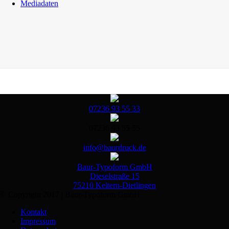
Mediadaten
07236 93 55 33
07236 93 55 55
info@baurdruck.de
Baur-Typoform GmbH
Dieselstraße 15
75210 Keltern-Dietlingen
© Copyright 2017 | Baur-Typoform GmbH
Kontakt
Impressum