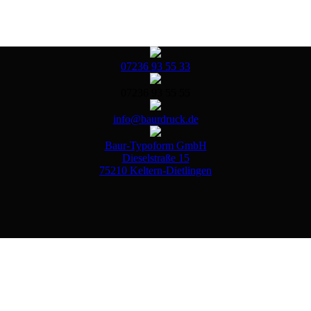
07236 93 55 33
07236 93 55 55
info@baurdruck.de
Baur-Typoform GmbH
Dieselstraße 15
75210 Keltern-Dietlingen