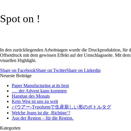
Spot on !
In den zurückliegenden Arbeitstagen wurde die Druckproduktion, für d
Offsetdruck mit dem gewissen Effekt auf der Umschlagsseite. Mit dem
visuellen Highlight.
Share on Facebook
Share on Twitter
Share on Linkedin
Neueste Beiträge
Paper Manufacturing at its best
…. der Advent kann kommen
Hangtag des Monats
Kein Weg ist uns zu weit
バウアー-Typoformで生産新しい形のボトルタグ
Welche Jeans ist die ‚Richtige‘?
Aus der Region – für die Region.
Kategorien